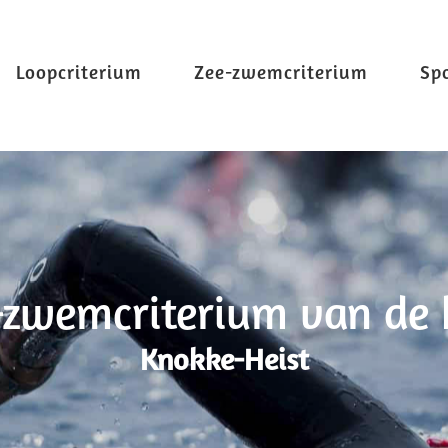
Loopcriterium
Zee-zwemcriterium
Sp
-zwemcriterium van de 
Knokke-Heist