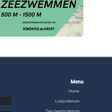
Menu
Home
Loopcriterium
Zee-zwemcriterium